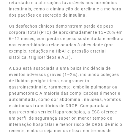
retardado e a alterações favoráveis ​​nos hormônios
intestinais, como a diminuição da grelina e a melhora
dos padrões de secreção de insulina.
Os desfechos clínicos demonstram perda de peso
corporal total (PTC) de aproximadamente 15–20% em
6–12 meses, com perda de peso sustentada e melhora
nas comorbidades relacionadas à obesidade (por
exemplo, reduções na HbA1c, pressão arterial
sistólica, triglicerídeos e ALT).
A ESG está associada a uma baixa incidência de
eventos adversos graves (1–2%), incluindo coleções
de fluidos perigástricos, sangramento
gastrointestinal e, raramente, embolia pulmonar ou
pneumotórax; A maioria das complicações é menor e
autolimitada, como dor abdominal, náuseas, vômitos
e sintomas transitórios de DRGE. Comparada à
gastrectomia vertical laparoscópica, a ESG oferece
um perfil de segurança superior, menor tempo de
internação hospitalar e menor risco de DRGE de início
recente, embora seja menos eficaz em termos de