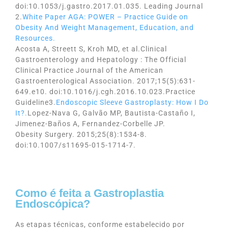
doi:10.1053/j.gastro.2017.01.035. Leading Journal
2.
White Paper AGA: POWER – Practice Guide on
Obesity And Weight Management, Education, and
Resources.
Acosta A, Streett S, Kroh MD, et al.Clinical
Gastroenterology and Hepatology : The Official
Clinical Practice Journal of the American
Gastroenterological Association. 2017;15(5):631-
649.e10. doi:10.1016/j.cgh.2016.10.023.Practice
Guideline3.
Endoscopic Sleeve Gastroplasty: How I Do
It?.
Lopez-Nava G, Galvão MP, Bautista-Castaño I,
Jimenez-Baños A, Fernandez-Corbelle JP.
Obesity Surgery. 2015;25(8):1534-8.
doi:10.1007/s11695-015-1714-7.
Como é feita a Gastroplastia
Endoscópica?
As etapas técnicas, conforme estabelecido por