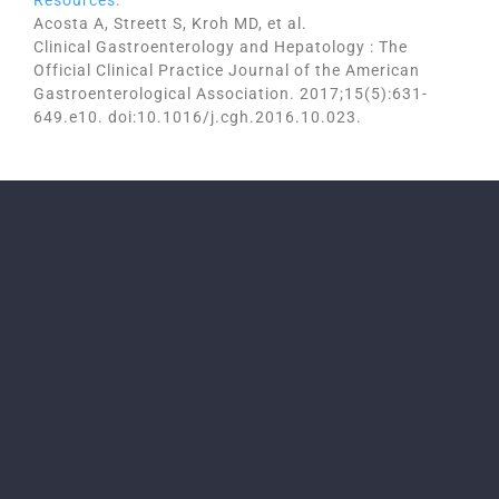
Resources.
Acosta A, Streett S, Kroh MD, et al.
Clinical Gastroenterology and Hepatology : The
Official Clinical Practice Journal of the American
Gastroenterological Association. 2017;15(5):631-
649.e10. doi:10.1016/j.cgh.2016.10.023.