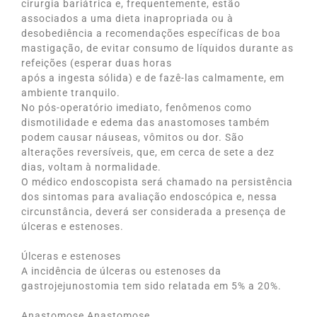
cirurgia bariátrica e, frequentemente, estão
associados a uma dieta inapropriada ou à
desobediência a recomendações específicas de boa
mastigação, de evitar consumo de líquidos durante as
refeições (esperar duas horas
após a ingesta sólida) e de fazê-las calmamente, em
ambiente tranquilo.
No pós-operatório imediato, fenômenos como
dismotilidade e edema das anastomoses também
podem causar náuseas, vômitos ou dor. São
alterações reversíveis, que, em cerca de sete a dez
dias, voltam à normalidade.
O médico endoscopista será chamado na persistência
dos sintomas para avaliação endoscópica e, nessa
circunstância, deverá ser considerada a presença de
úlceras e estenoses.
Úlceras e estenoses
A incidência de úlceras ou estenoses da
gastrojejunostomia tem sido relatada em 5% a 20%.
Anastomose Anastomose